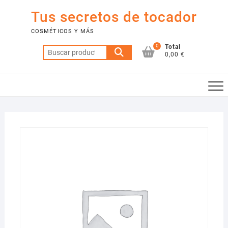
Saltar
Tus secretos de tocador
al
contenido
COSMÉTICOS Y MÁS
0
Total
Buscar
0,00 €
por: