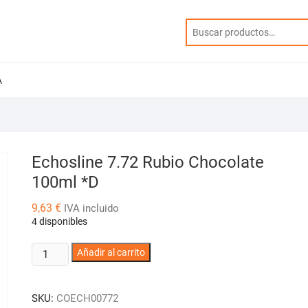
A
Echosline 7.72 Rubio Chocolate
100ml *D
9,63
€
IVA incluido
4 disponibles
Echosline
Añadir al carrito
7.72
Rubio
SKU:
COECH00772
Chocolate