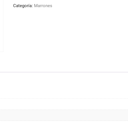
100ml
Categoría:
Marrones
*D
cantidad