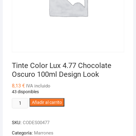
Tinte Color Lux 4.77 Chocolate
Oscuro 100ml Design Look
8,13
€
IVA incluido
43 disponibles
Tinte
Añadir al carrito
Color
Lux
SKU:
CODES00477
4.77
Chocolate
Categoría:
Marrones