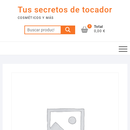
Saltar
Tus secretos de tocador
al
contenido
COSMÉTICOS Y MÁS
0
Total
Buscar
0,00 €
por: