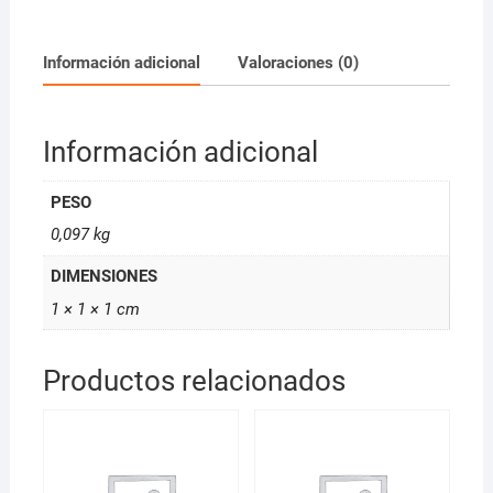
Oscuro
100ml
Design
Información adicional
Valoraciones (0)
Look
cantidad
Información adicional
PESO
0,097 kg
DIMENSIONES
1 × 1 × 1 cm
Productos relacionados