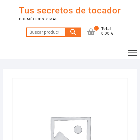
Saltar
Tus secretos de tocador
al
contenido
COSMÉTICOS Y MÁS
0
Total
Buscar
0,00 €
por: