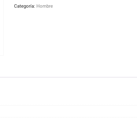
VERA
Categoría:
Hombre
200
ML
LEVEL
3
cantidad