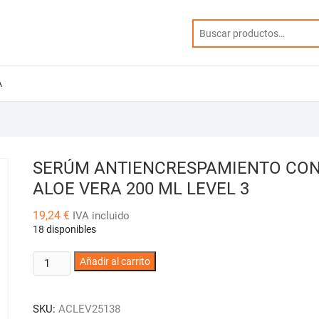
A
SERÚM ANTIENCRESPAMIENTO CO
ALOE VERA 200 ML LEVEL 3
19,24
€
IVA incluido
18 disponibles
SERÚM
Añadir al carrito
ANTIENCRESPAMIENTO
CON
SKU:
ACLEV25138
ALOE