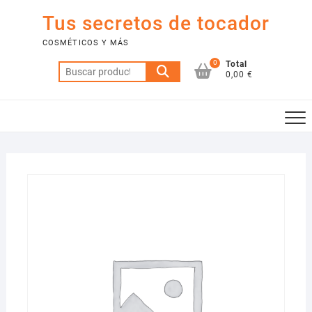
Saltar
Tus secretos de tocador
al
contenido
COSMÉTICOS Y MÁS
0
Total
Buscar
0,00 €
por: