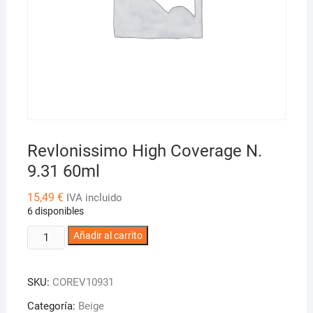
Revlonissimo High Coverage N.
9.31 60ml
15,49
€
IVA incluido
6 disponibles
Revlonissimo
Añadir al carrito
High
Coverage
SKU:
COREV10931
N.
9.31
Categoría:
Beige