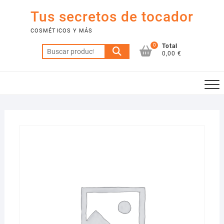
Saltar
Tus secretos de tocador
al
contenido
COSMÉTICOS Y MÁS
0
Total
Buscar
0,00 €
por: