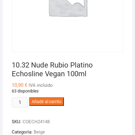
10.32 Nude Rubio Platino
Echosline Vegan 100ml
10,90
€
IVA incluido
63 disponibles
10.32
Añadir al carrito
Nude
Rubio
SKU:
COECH24148
Platino
Echosline
Categoría:
Beige