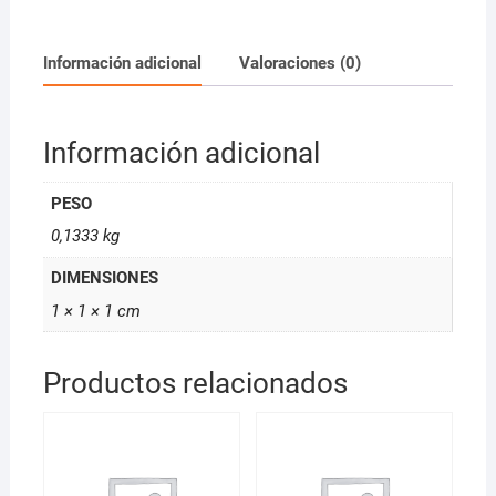
Vegan
100ml
cantidad
Información adicional
Valoraciones (0)
Información adicional
PESO
0,1333 kg
DIMENSIONES
1 × 1 × 1 cm
Productos relacionados