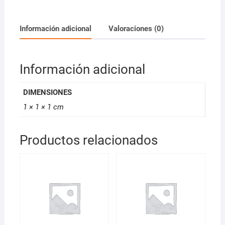
50ml
*D
cantidad
Información adicional
Valoraciones (0)
Información adicional
DIMENSIONES
1 × 1 × 1 cm
Productos relacionados