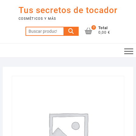
Saltar
Tus secretos de tocador
al
contenido
COSMÉTICOS Y MÁS
0
Total
Buscar
0,00 €
por: