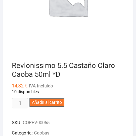
Revlonissimo 5.5 Castaño Claro
Caoba 50ml *D
14,82
€
IVA incluido
10 disponibles
Revlonissimo
Añadir al carrito
5.5
Castaño
SKU:
COREV00055
Claro
Caoba
Categoría:
Caobas