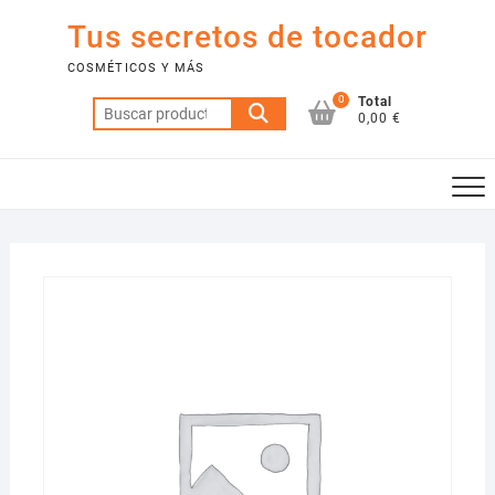
Saltar
Tus secretos de tocador
al
contenido
COSMÉTICOS Y MÁS
0
Total
Buscar
0,00 €
por: