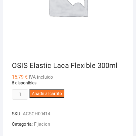
OSIS Elastic Laca Flexible 300ml
15,79
€
IVA incluido
8 disponibles
OSIS
Añadir al carrito
Elastic
Laca
SKU:
ACSCH00414
Flexible
300ml
Categoría:
Fijacion
cantidad