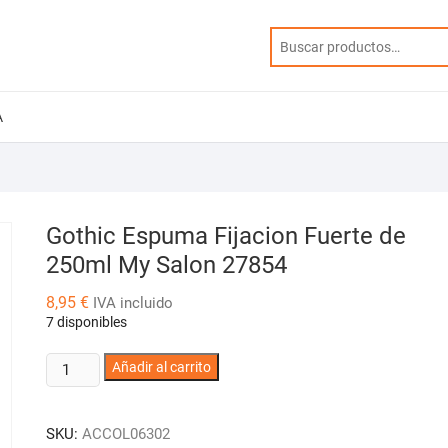
A
Gothic Espuma Fijacion Fuerte de
250ml My Salon 27854
8,95
€
IVA incluido
7 disponibles
Gothic
Añadir al carrito
Espuma
Fijacion
SKU:
ACCOL06302
Fuerte