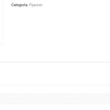
de
Categoría:
Fijacion
250ml
My
Salon
27854
cantidad