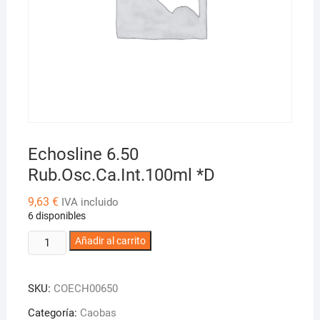
Echosline 6.50
Rub.Osc.Ca.Int.100ml *D
9,63
€
IVA incluido
6 disponibles
Echosline
Añadir al carrito
6.50
Rub.Osc.Ca.Int.100ml
SKU:
COECH00650
*D
cantidad
Categoría:
Caobas