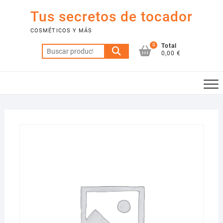
Saltar
Tus secretos de tocador
al
contenido
COSMÉTICOS Y MÁS
0
Total
Buscar
0,00 €
por: