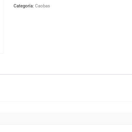
Oscuro
Categoría:
Caobas
Caoba
Nevitaly
100ml
cantidad