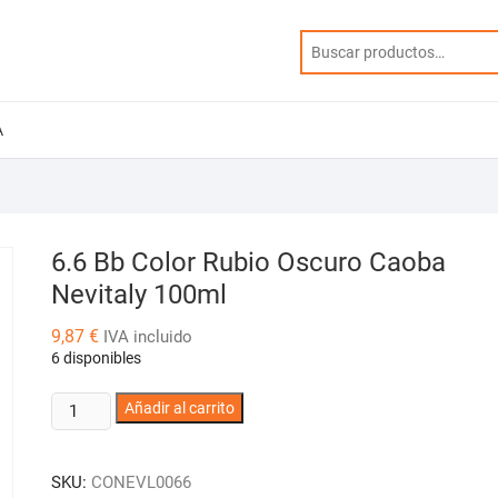
A
6.6 Bb Color Rubio Oscuro Caoba
Nevitaly 100ml
9,87
€
IVA incluido
6 disponibles
6.6
Añadir al carrito
Bb
Color
SKU:
CONEVL0066
Rubio