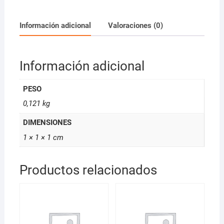
Be.
100ml
Información adicional
Valoraciones (0)
*D
COCOLF0932
cantidad
Información adicional
PESO
0,121 kg
DIMENSIONES
1 × 1 × 1 cm
Productos relacionados