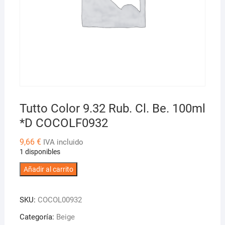
Tutto Color 9.32 Rub. Cl. Be. 100ml
*D COCOLF0932
9,66
€
IVA incluido
1 disponibles
Tutto
Añadir al carrito
Color
9.32
SKU:
COCOL00932
Rub.
Cl.
Categoría:
Beige