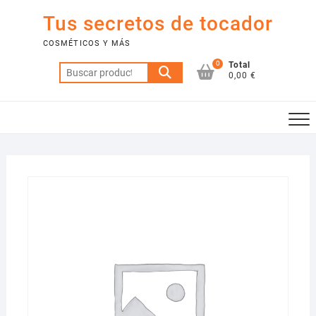
Saltar
Tus secretos de tocador
al
contenido
COSMÉTICOS Y MÁS
0
Total
Buscar
0,00 €
por: