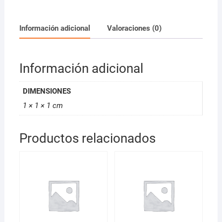
Profundo
70ml
*D
Información adicional
Valoraciones (0)
cantidad
Información adicional
DIMENSIONES
1 × 1 × 1 cm
Productos relacionados