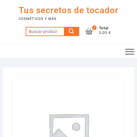
Saltar
Tus secretos de tocador
al
contenido
COSMÉTICOS Y MÁS
0
Total
Buscar
0,00 €
por: