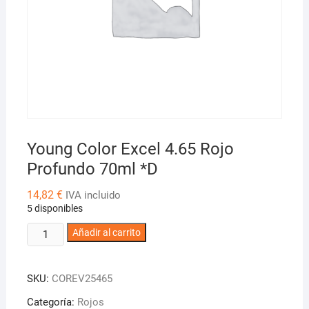
Young Color Excel 4.65 Rojo
Profundo 70ml *D
14,82
€
IVA incluido
5 disponibles
Young
Añadir al carrito
Color
Excel
SKU:
COREV25465
4.65
Rojo
Categoría:
Rojos