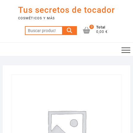
Saltar
Tus secretos de tocador
al
contenido
COSMÉTICOS Y MÁS
0
Total
Buscar
0,00 €
por: