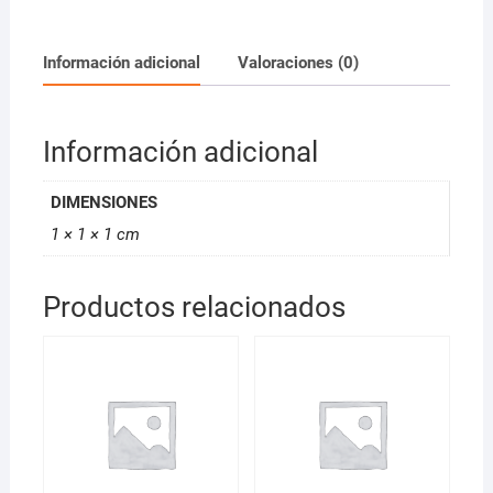
Oscuro
*D
cantidad
Información adicional
Valoraciones (0)
Información adicional
DIMENSIONES
1 × 1 × 1 cm
Productos relacionados