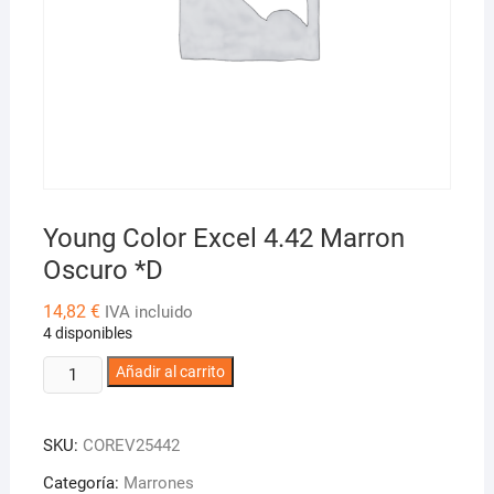
Young Color Excel 4.42 Marron
Oscuro *D
14,82
€
IVA incluido
4 disponibles
Young
Añadir al carrito
Color
Excel
SKU:
COREV25442
4.42
Marron
Categoría:
Marrones