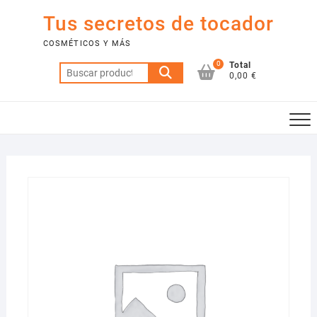
Saltar
Tus secretos de tocador
al
contenido
COSMÉTICOS Y MÁS
0
Total
Buscar
0,00 €
por: