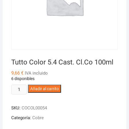
Tutto Color 5.4 Cast. Cl.Co 100ml
9,66
€
IVA incluido
6 disponibles
Tutto
Añadir al carrito
Color
5.4
SKU:
COCOL00054
Cast.
Cl.Co
Categoría:
Cobre
100ml