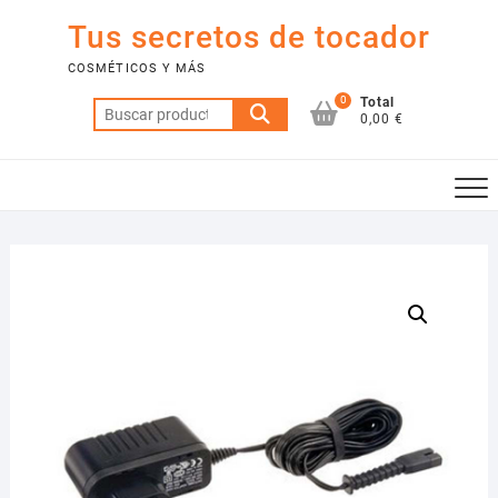
Saltar
Tus secretos de tocador
al
contenido
COSMÉTICOS Y MÁS
0
Total
Buscar
0,00 €
por: