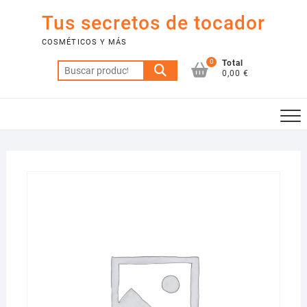
Saltar
Tus secretos de tocador
al
contenido
COSMÉTICOS Y MÁS
0
Total
Buscar
0,00 €
por: