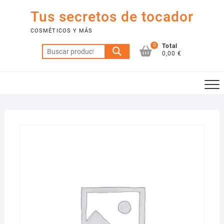
Saltar
Tus secretos de tocador
al
contenido
COSMÉTICOS Y MÁS
0
Total
Buscar
0,00 €
por: