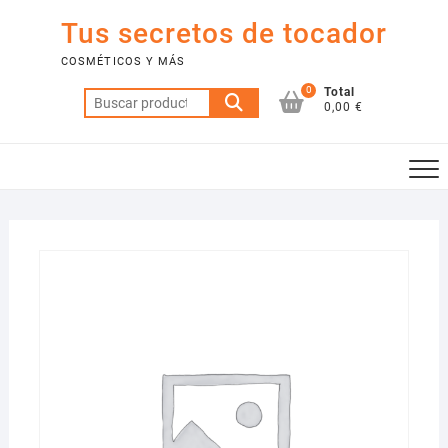
Saltar
Tus secretos de tocador
al
contenido
COSMÉTICOS Y MÁS
0
Total
Buscar
0,00 €
por: