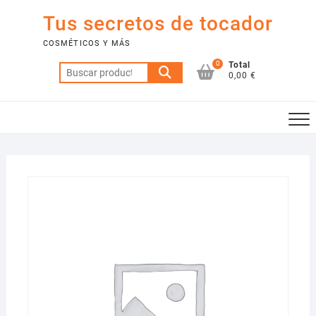
Saltar
Tus secretos de tocador
al
contenido
COSMÉTICOS Y MÁS
0
Total
Buscar
0,00 €
por: