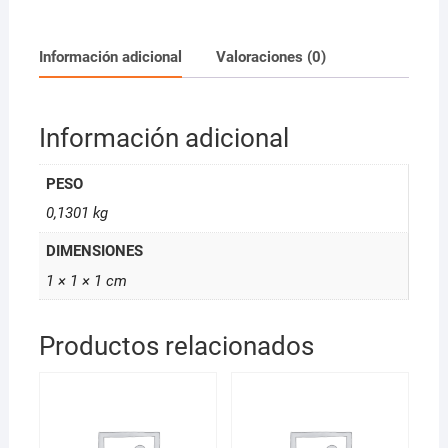
Castaño
Claro
Ceniza
Información adicional
Valoraciones (0)
100ml
cantidad
Información adicional
PESO
0,1301 kg
DIMENSIONES
1 × 1 × 1 cm
Productos relacionados