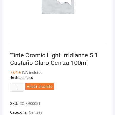
Tinte Cromic Light Irridiance 5.1
Castaño Claro Ceniza 100ml
7,64
€
IVA incluido
46 disponibles
Tinte
Añadir al carrito
Cromic
Light
SKU:
COIRR00051
Irridiance
5.1
Categoría:
Cenizas