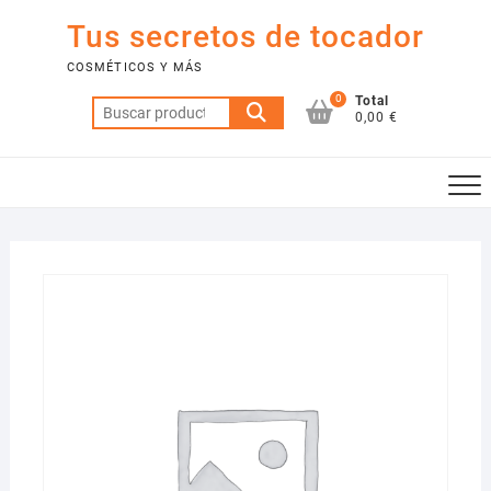
Saltar
Tus secretos de tocador
al
contenido
COSMÉTICOS Y MÁS
0
Total
Buscar
0,00 €
por: