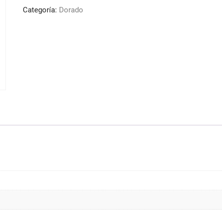
Rubio
Categoría:
Dorado
Clarísimo
Dorado
100ml
Design
Look
cantidad