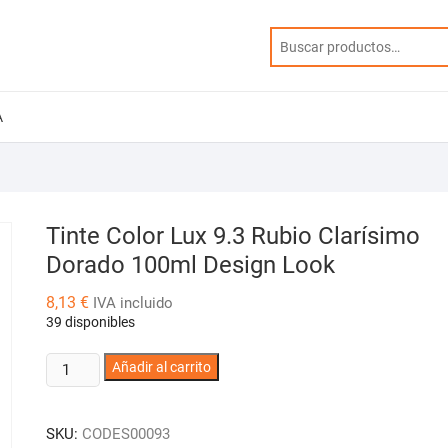
A
Tinte Color Lux 9.3 Rubio Clarísimo
Dorado 100ml Design Look
8,13
€
IVA incluido
39 disponibles
Tinte
Añadir al carrito
Color
Lux
SKU:
CODES00093
9.3