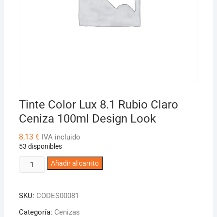
Tinte Color Lux 8.1 Rubio Claro
Ceniza 100ml Design Look
8,13
€
IVA incluido
53 disponibles
Tinte
Añadir al carrito
Color
Lux
SKU:
CODES00081
8.1
Rubio
Categoría:
Cenizas