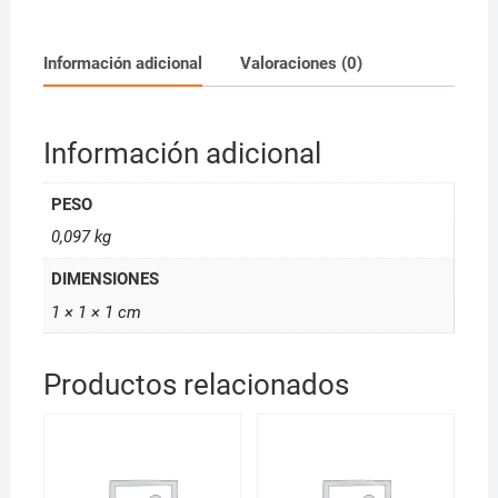
Claro
Ceniza
100ml
Información adicional
Valoraciones (0)
Design
Look
cantidad
Información adicional
PESO
0,097 kg
DIMENSIONES
1 × 1 × 1 cm
Productos relacionados