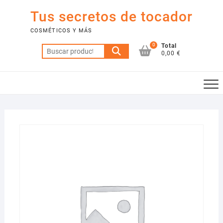
Saltar
Tus secretos de tocador
al
contenido
COSMÉTICOS Y MÁS
0
Total
Buscar
0,00 €
por: