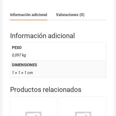
100ml
Design
Look
Información adicional
Valoraciones (0)
cantidad
Información adicional
PESO
0,097 kg
DIMENSIONES
1 × 1 × 1 cm
Productos relacionados