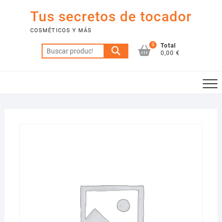
Saltar
Tus secretos de tocador
al
contenido
COSMÉTICOS Y MÁS
0
Total
Buscar
0,00 €
por: