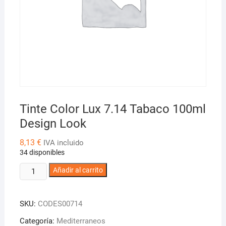
Tinte Color Lux 7.14 Tabaco 100ml
Design Look
8,13
€
IVA incluido
34 disponibles
Tinte
Añadir al carrito
Color
Lux
SKU:
CODES00714
7.14
Tabaco
Categoría:
Mediterraneos