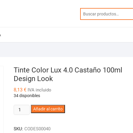
A
Tinte Color Lux 4.0 Castaño 100ml
Design Look
8,13
€
IVA incluido
34 disponibles
Tinte
Añadir al carrito
Color
Lux
SKU:
CODES00040
4.0