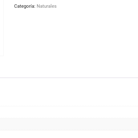
Castaño
Categoría:
Naturales
100ml
Design
Look
cantidad