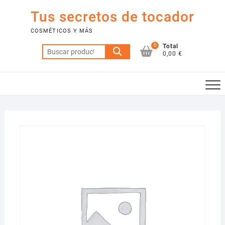
Saltar
Tus secretos de tocador
al
contenido
COSMÉTICOS Y MÁS
0
Total
Buscar
0,00 €
por: