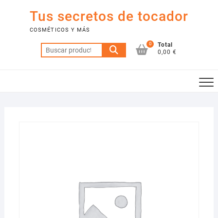
Saltar
Tus secretos de tocador
al
contenido
COSMÉTICOS Y MÁS
0
Total
Buscar
0,00 €
por: