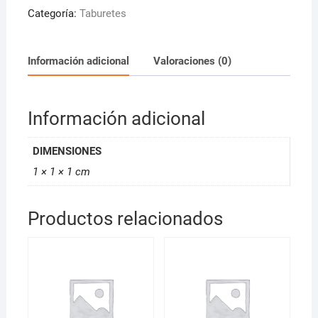
Negro
Categoría:
Taburetes
Con
Aro
Reposapies
Información adicional
Valoraciones (0)
Acc01
y
Bomba
Información adicional
A
Gas
DIMENSIONES
40cm
1 × 1 × 1 cm
(Gardenia)
cantidad
Productos relacionados