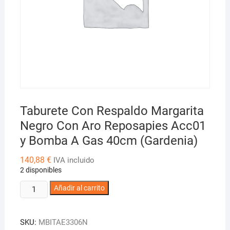
Taburete Con Respaldo Margarita
Negro Con Aro Reposapies Acc01
y Bomba A Gas 40cm (Gardenia)
140,88
€
IVA incluido
2 disponibles
Taburete
Añadir al carrito
Con
Respaldo
SKU:
MBITAE3306N
Margarita