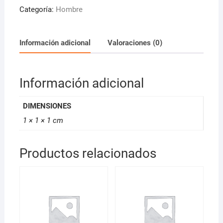
1
Categoría:
Hombre
PARA
MAQUINA
DE
Información adicional
Valoraciones (0)
CORTE
288
G
Información adicional
LEVEL
3
DIMENSIONES
cantidad
1 × 1 × 1 cm
Productos relacionados