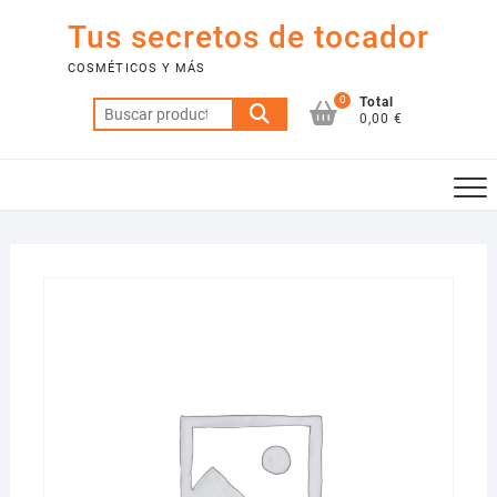
Saltar
Tus secretos de tocador
al
contenido
COSMÉTICOS Y MÁS
0
Total
Buscar
0,00 €
por: