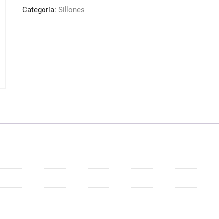
Pie
Categoría:
Sillones
Cuadrado
Acero
Inox
P27
y
B.Hid
B90
cantidad