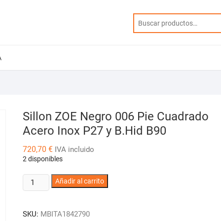
A
Sillon ZOE Negro 006 Pie Cuadrado
Acero Inox P27 y B.Hid B90
720,70
€
IVA incluido
2 disponibles
Sillon
Añadir al carrito
ZOE
Negro
SKU:
MBITA1842790
006