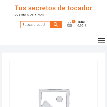
Saltar
Tus secretos de tocador
al
contenido
COSMÉTICOS Y MÁS
0
Total
Buscar
0,00 €
por: