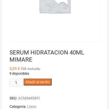
SERUM HIDRATACION 40ML
MIMARE
6,05
€
IVA incluido
9 disponibles
SERUM
Añadir al carrito
HIDRATACION
40ML
SKU:
ACMIM45891
MIMARE
cantidad
Categoría:
Lisos