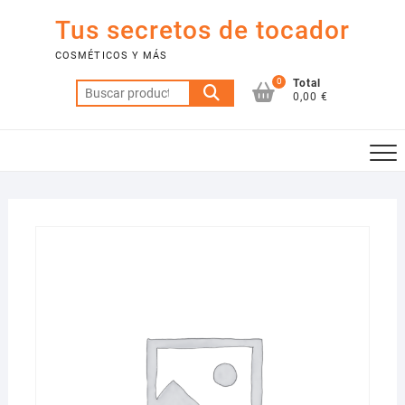
Saltar
Tus secretos de tocador
al
contenido
COSMÉTICOS Y MÁS
0
Total
Buscar
0,00 €
por: