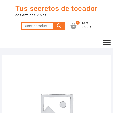
Saltar
Tus secretos de tocador
al
contenido
COSMÉTICOS Y MÁS
0
Total
Buscar
0,00 €
por: