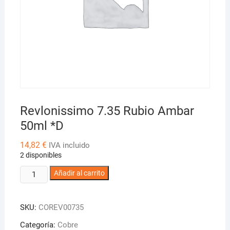
Revlonissimo 7.35 Rubio Ambar
50ml *D
14,82
€
IVA incluido
2 disponibles
Revlonissimo
Añadir al carrito
7.35
Rubio
SKU:
COREV00735
Ambar
50ml
Categoría:
Cobre