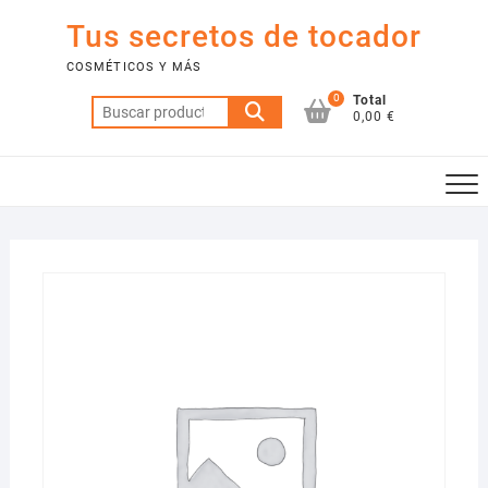
Saltar
Tus secretos de tocador
al
contenido
COSMÉTICOS Y MÁS
0
Total
Buscar
0,00 €
por: