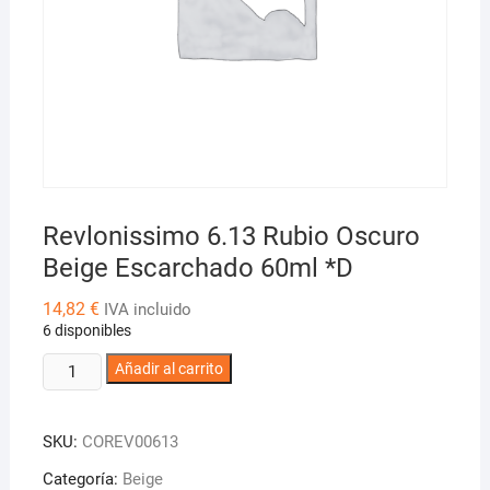
Revlonissimo 6.13 Rubio Oscuro
Beige Escarchado 60ml *D
14,82
€
IVA incluido
6 disponibles
Revlonissimo
Añadir al carrito
6.13
Rubio
SKU:
COREV00613
Oscuro
Beige
Categoría:
Beige