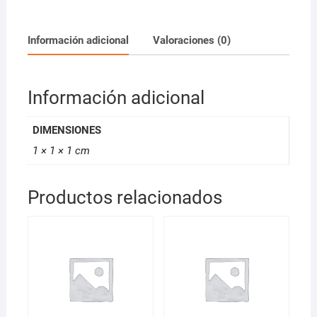
Escarchado
60ml
*D
Información adicional
Valoraciones (0)
cantidad
Información adicional
DIMENSIONES
1 × 1 × 1 cm
Productos relacionados