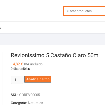
A
Revlonissimo 5 Castaño Claro 50ml
14,82
€
IVA incluido
9 disponibles
Revlonissimo
Añadir al carrito
5
Castaño
SKU:
COREV00005
Claro
50ml
Categoría:
Naturales