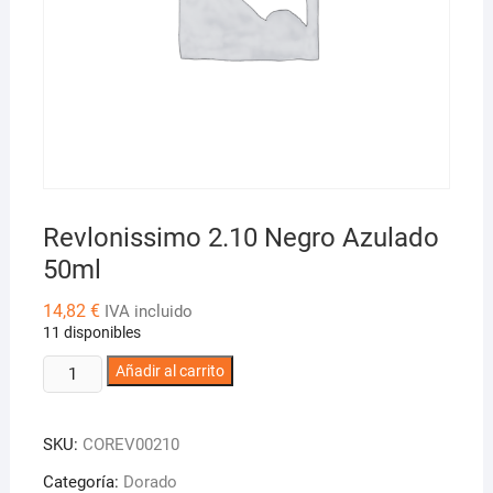
Revlonissimo 2.10 Negro Azulado
50ml
14,82
€
IVA incluido
11 disponibles
Revlonissimo
Añadir al carrito
2.10
Negro
SKU:
COREV00210
Azulado
50ml
Categoría:
Dorado