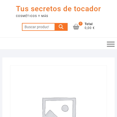
Saltar
Tus secretos de tocador
al
contenido
COSMÉTICOS Y MÁS
0
Total
Buscar
0,00 €
por: