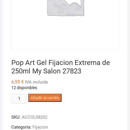
Pop Art Gel Fijacion Extrema de
250ml My Salon 27823
6,95
€
IVA incluido
12 disponibles
Pop
Añadir al carrito
Art
Gel
SKU:
ACCOL08202
Fijacion
Extrema
Categoría:
Fijacion