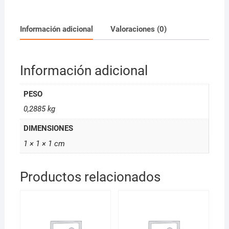
de
250ml
My
Información adicional
Valoraciones (0)
Salon
27823
cantidad
Información adicional
PESO
0,2885 kg
DIMENSIONES
1 × 1 × 1 cm
Productos relacionados