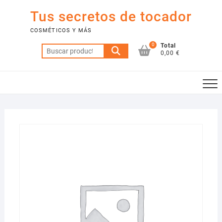
Saltar
Tus secretos de tocador
al
contenido
COSMÉTICOS Y MÁS
0
Total
Buscar
0,00 €
por: