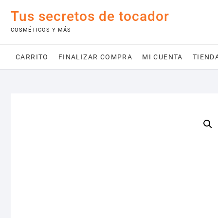
Saltar
Tus secretos de tocador
al
contenido
COSMÉTICOS Y MÁS
CARRITO
FINALIZAR COMPRA
MI CUENTA
TIEND