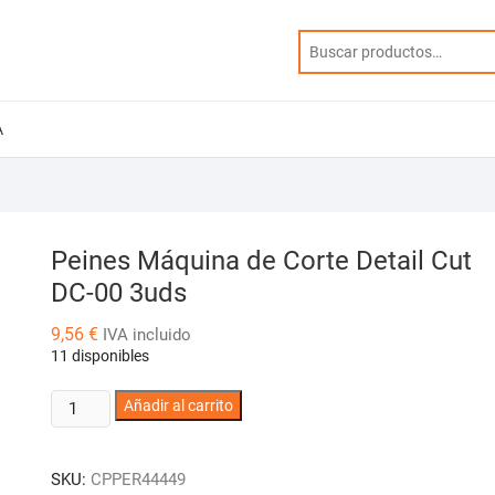
A
Peines Máquina de Corte Detail Cut
DC-00 3uds
9,56
€
IVA incluido
11 disponibles
Peines
Añadir al carrito
Máquina
de
SKU:
CPPER44449
Corte