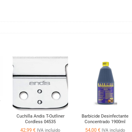
e
Cuchilla Andis T-Outliner
Barbicide Desinfectante
Cordless 04535
Concentrado 1900ml
42,99
€
54,00
€
IVA incluido
IVA incluido