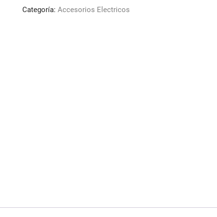
Detail
Categoría:
Accesorios Electricos
Cut
DC-
00
3uds
cantidad