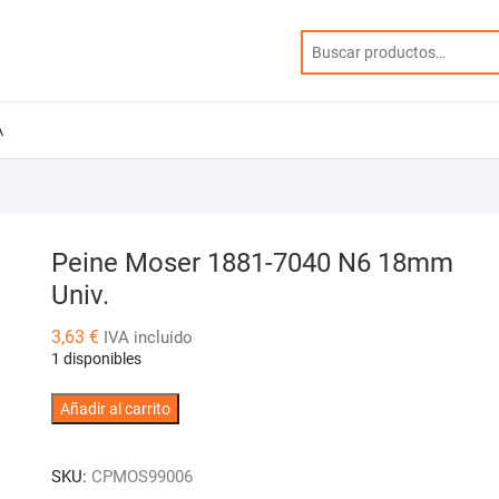
A
Peine Moser 1881-7040 N6 18mm
Univ.
3,63
€
IVA incluido
1 disponibles
Peine
Añadir al carrito
Moser
1881-
SKU:
CPMOS99006
7040