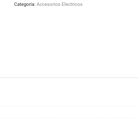
N6
Categoría:
Accesorios Electricos
18mm
Univ.
cantidad