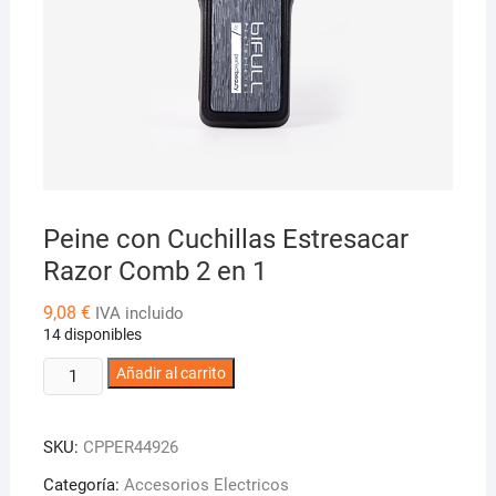
Peine con Cuchillas Estresacar
Razor Comb 2 en 1
9,08
€
IVA incluido
14 disponibles
Peine
Añadir al carrito
con
Cuchillas
SKU:
CPPER44926
Estresacar
Razor
Categoría:
Accesorios Electricos