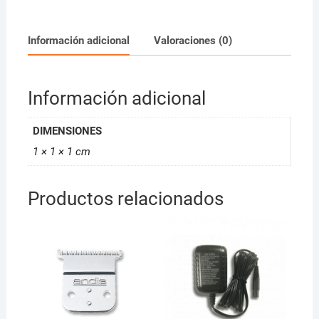
Comb
2
en
Información adicional
Valoraciones (0)
1
cantidad
Información adicional
DIMENSIONES
1 × 1 × 1 cm
Productos relacionados