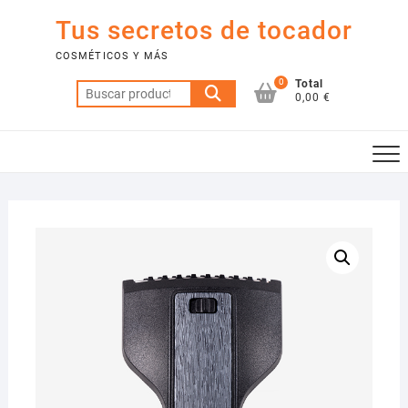
Saltar
Tus secretos de tocador
al
contenido
COSMÉTICOS Y MÁS
0
Total
Buscar
0,00 €
por: