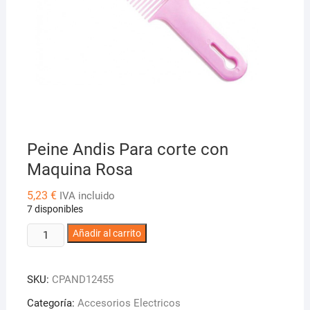
Peine Andis Para corte con
Maquina Rosa
5,23
€
IVA incluido
7 disponibles
Peine
Añadir al carrito
Andis
Para
SKU:
CPAND12455
corte
con
Categoría:
Accesorios Electricos