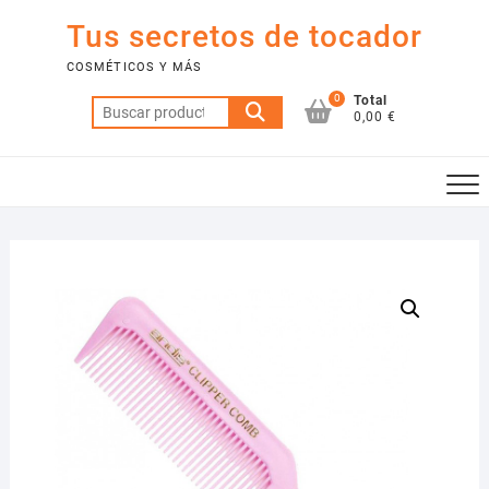
Saltar
Tus secretos de tocador
al
contenido
COSMÉTICOS Y MÁS
0
Total
Buscar
0,00 €
por: