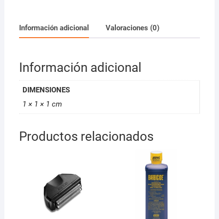
Maquina
Rosa
cantidad
Información adicional
Valoraciones (0)
Información adicional
DIMENSIONES
1 × 1 × 1 cm
Productos relacionados