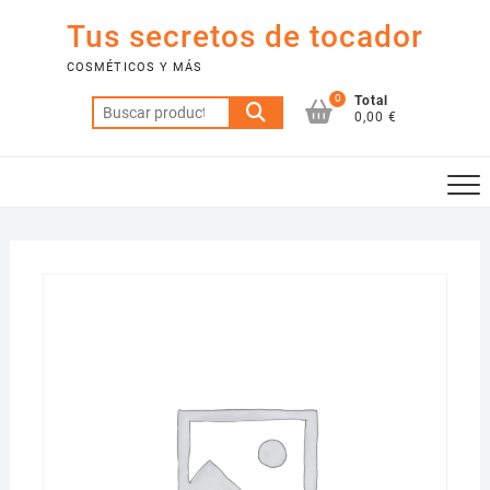
Saltar
Tus secretos de tocador
al
contenido
COSMÉTICOS Y MÁS
0
Total
Buscar
0,00 €
por: