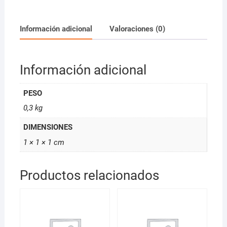
250ml
*D
cantidad
Información adicional
Valoraciones (0)
Información adicional
PESO
0,3 kg
DIMENSIONES
1 × 1 × 1 cm
Productos relacionados