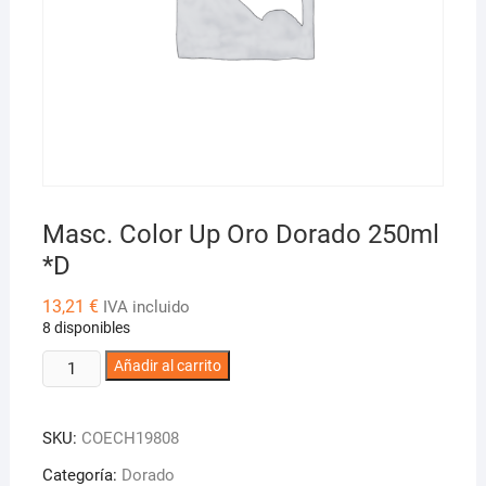
Masc. Color Up Oro Dorado 250ml
*D
13,21
€
IVA incluido
8 disponibles
Masc.
Añadir al carrito
Color
Up
SKU:
COECH19808
Oro
Dorado
Categoría:
Dorado