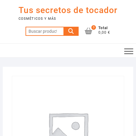
Saltar
Tus secretos de tocador
al
contenido
COSMÉTICOS Y MÁS
0
Total
Buscar
0,00 €
por: