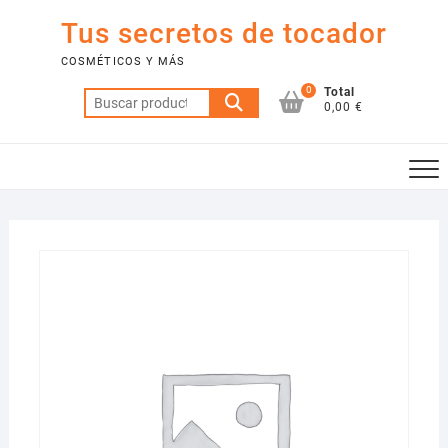
Saltar
Tus secretos de tocador
al
contenido
COSMÉTICOS Y MÁS
0
Total
Buscar
0,00 €
por: