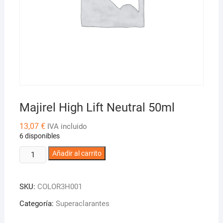
Majirel High Lift Neutral 50ml
13,07
€
IVA incluido
6 disponibles
Majirel
Añadir al carrito
High
Lift
SKU:
COLOR3H001
Neutral
50ml
Categoría:
Superaclarantes
cantidad