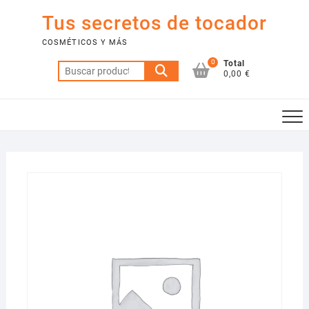
Saltar
Tus secretos de tocador
al
contenido
COSMÉTICOS Y MÁS
0
Total
Buscar
0,00 €
por: