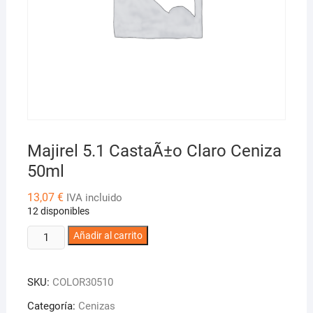
Majirel 5.1 CastaÃ±o Claro Ceniza
50ml
13,07
€
IVA incluido
12 disponibles
Majirel
Añadir al carrito
5.1
CastaÃ±o
SKU:
COLOR30510
Claro
Ceniza
Categoría:
Cenizas