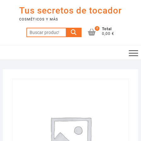
Saltar
Tus secretos de tocador
al
contenido
COSMÉTICOS Y MÁS
0
Total
Buscar
0,00 €
por: