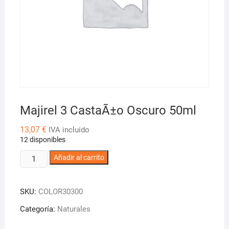
Majirel 3 CastaÃ±o Oscuro 50ml
13,07
€
IVA incluido
12 disponibles
Majirel
Añadir al carrito
3
CastaÃ±o
SKU:
COLOR30300
Oscuro
50ml
Categoría:
Naturales
cantidad