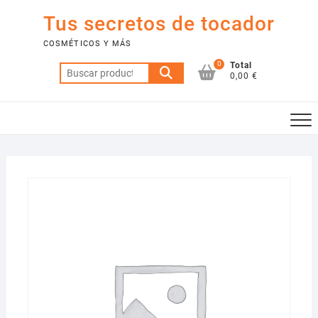
Saltar
Tus secretos de tocador
al
contenido
COSMÉTICOS Y MÁS
0
Total
Buscar
0,00 €
por: