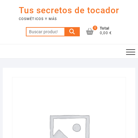
Saltar
Tus secretos de tocador
al
contenido
COSMÉTICOS Y MÁS
0
Total
Buscar
0,00 €
por: