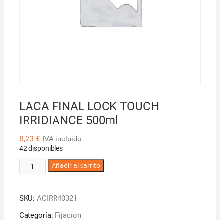
LACA FINAL LOCK TOUCH
IRRIDIANCE 500ml
8,23
€
IVA incluido
42 disponibles
LACA
Añadir al carrito
FINAL
LOCK
SKU:
ACIRR40321
TOUCH
IRRIDIANCE
Categoría:
Fijacion