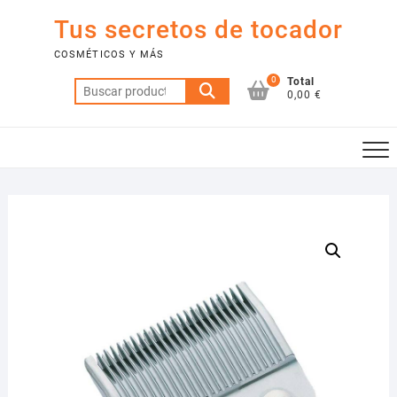
Saltar
Tus secretos de tocador
al
contenido
COSMÉTICOS Y MÁS
0
Total
Buscar
0,00 €
por: