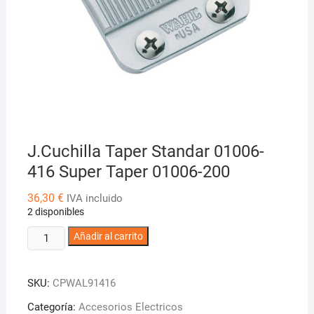
J.Cuchilla Taper Standar 01006-
416 Super Taper 01006-200
36,30
€
IVA incluido
2 disponibles
J.Cuchilla
Añadir al carrito
Taper
Standar
SKU:
CPWAL91416
01006-
416
Categoría:
Accesorios Electricos