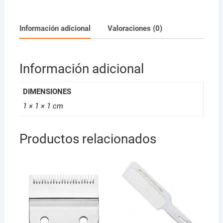
Super
Taper
01006-
Información adicional
Valoraciones (0)
200
cantidad
Información adicional
DIMENSIONES
1 × 1 × 1 cm
Productos relacionados