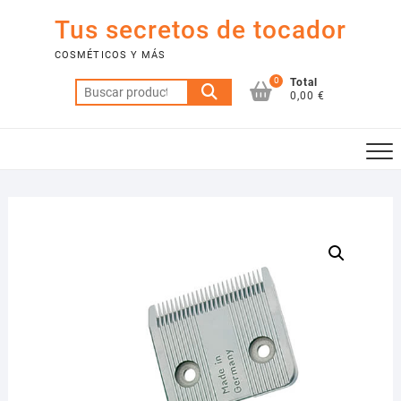
Saltar
Tus secretos de tocador
al
contenido
COSMÉTICOS Y MÁS
0
Total
Buscar
0,00 €
por: